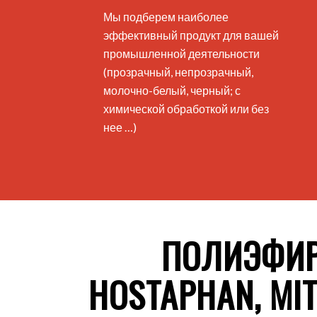
Мы подберем наиболее
эффективный продукт для вашей
промышленной деятельности
(прозрачный, непрозрачный,
молочно-белый, черный; с
химической обработкой или без
нее …)
ПОЛИЭФИРН
HOSTAPHAN, MI