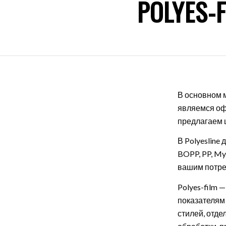
POLYES-F
В основном 
являемся оф
предлагаем ш
В Polyesline
BOPP, PP, My
вашим потреб
Polyes-film 
показателям 
стилей, отде