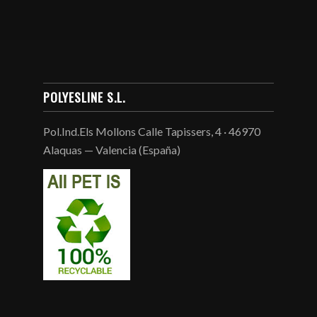
POLYESLINE S.L.
Pol.Ind.Els Mollons Calle Tapissers, 4 · 46970
Alaquas — Valencia (España)