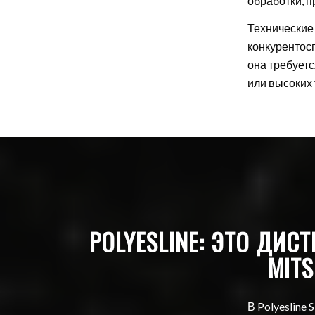
обработки, п
Технические 
конкурентос
она требуетс
или высоких 
POLYESLINE: ЭТО ДИС
MIT
В Polyeslin