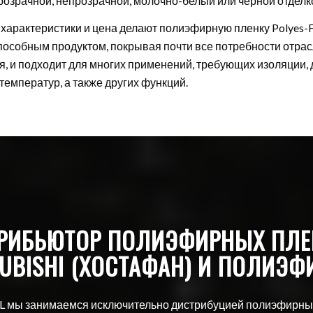
розрачной, непрозрачной, молочно-белый или черной отделк
характеристики и цена делают полиэфирную пленку Polyes-F
пособным продуктом, покрывая почти все потребности отрасл
я, и подходит для многих применений, требующих изоляции,
температур, а также других функций.
ТРИБЬЮТОР ПОЛИЭФИРНЫХ ПЛЕН
SUBISHI (ХОСТАФАН) И ПОЛИЭФ
e SL мы занимаемся исключительно дистрибуцией полиэфирн