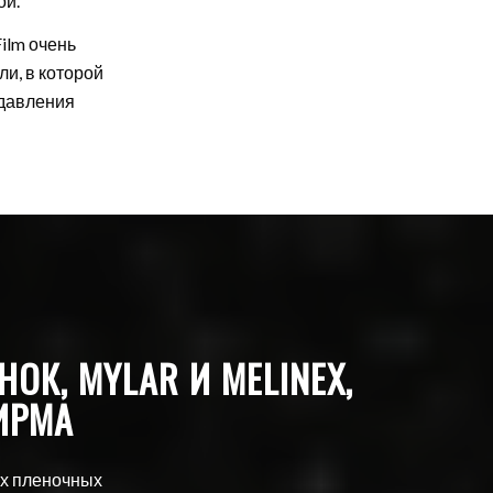
ой.
ilm очень
и, в которой
 давления
ОК, MYLAR И MELINEX,
ИРМА
ых пленочных