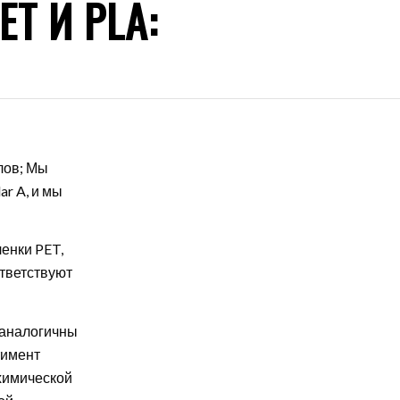
ET И PLA:
лов; Мы
r A, и мы
ленки PET,
ответствуют
й аналогичны
тимент
 химической