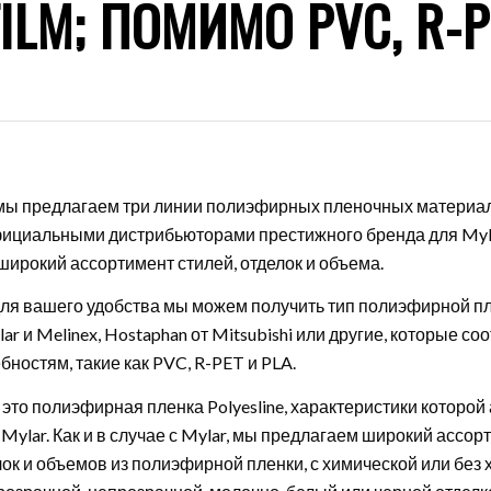
ILM; ПОМИМО PVC, R-P
мы предлагаем три линии полиэфирных пленочных материа
ициальными дистрибьюторами престижного бренда для Myla
ирокий ассортимент стилей, отделок и объема.
 для вашего удобства мы можем получить тип полиэфирной п
lar и Melinex, Hostaphan от Mitsubishi или другие, которые со
ностям, такие как PVC, R-PET и PLA.
— это полиэфирная пленка Polyesline, характеристики которо
Mylar. Как и в случае с Mylar, мы предлагаем широкий ассор
лок и объемов из полиэфирной пленки, с химической или без