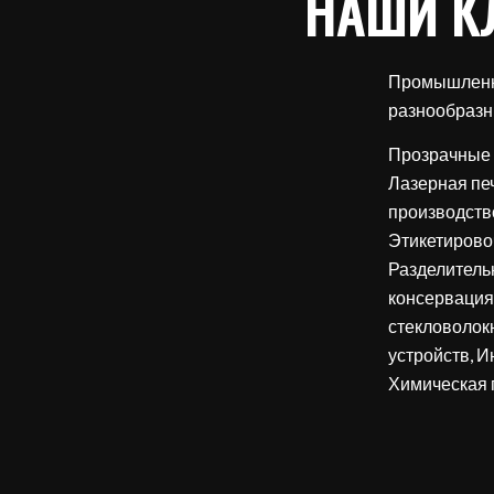
НАШИ К
Промышленны
разнообразн
Прозрачные 
Лазерная пе
производств
Этикетирово
Разделитель
консервация 
стекловолок
устройств, 
Химическая