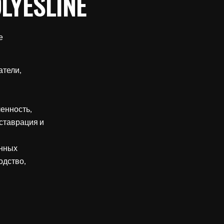
YESLINE
е
атели,
енность,
еставрация и
онных
одство,