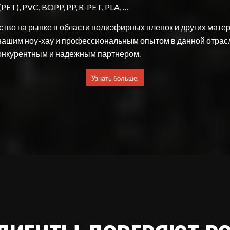
PET), PVC, BOPP, PP, R-PET, PLA, …
тво на рынке в области полиэфирных пленок и других матер
 нашим ноу-хау и профессиональным опытом в данной отрас
онкурентным и надежным партнером.
Узнать больше.