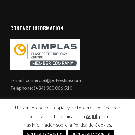
CONTACT INFORMATION
E-mail: comercial@polyesline.com
Telephone: (+34) 960 066 510
Utilizamos cookies propias y de terceros con finalidad
exclusivamente técnica. Clica
AQUÍ
, para
más información sobre la Política de Cookies.
© Copyright -
Polyesline S.L.
-
powered by Enfold WordPress Theme
ACEPTAR COOKIES
RECHAZAR COOKIES