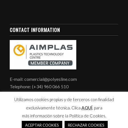
CONTACT INFORMATION
E-mail: comercial@polyesline.com
Telephone: (+34) 960 066 510
Utilizamos cookies propias y de terceros con finalidad
exclusivamente técnica. Clica
AQUÍ
, para
más información sobre la Política de Cookies.
ACEPTAR COOKIES
RECHAZAR COOKIES
Polyesline S.L. -
powered by Enfold WordPress Theme