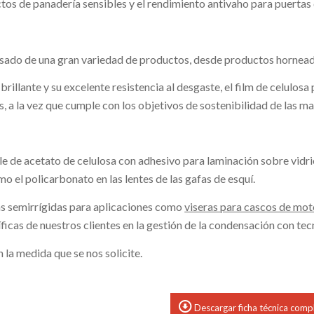
os de panadería sensibles y el rendimiento antivaho para puertas 
envasado de una gran variedad de productos, desde productos hornea
brillante y su excelente resistencia al desgaste, el film de celulos
s, a la vez que cumple con los objetivos de sostenibilidad de las 
xible de acetato de celulosa con adhesivo para laminación sobre vidr
mo el policarbonato en las lentes de las gafas de esquí.
nas semirrígidas para aplicaciones como
viseras para cascos de moto
icas de nuestros clientes en la gestión de la condensación con te
la medida que se nos solicite.
Descargar ficha técnica comp