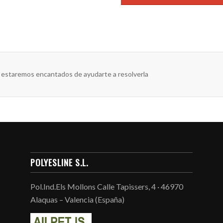
 estaremos encantados de ayudarte a resolverla
POLYESLINE S.L.
Pol.Ind.Els Mollons Calle Tapissers, 4 · 46970
Alaquas – Valencia (España)